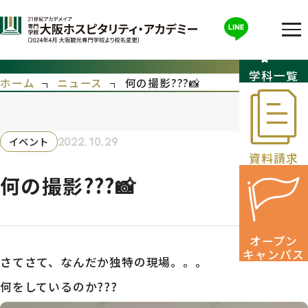
何の撮影???📸
学科一覧
ホーム
ニュース
何の撮影???📸
イベント
2022.10.29
資料請求
何の撮影???📸
オープン
キャンパス
さてさて、なんだか独特の現場。。。
何をしているのか???