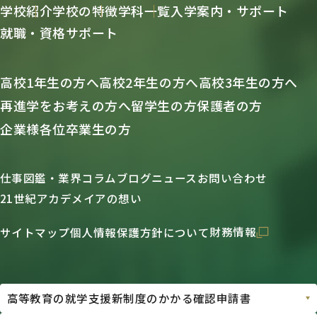
学校紹介
学校の特徴
学科一覧
入学案内・サポート
就職・資格サポート
高校1年生の方へ
高校2年生の方へ
高校3年生の方へ
再進学をお考えの方へ
留学生の方
保護者の方
企業様各位
卒業生の方
仕事図鑑・業界コラム
ブログ
ニュース
お問い合わせ
21世紀アカデメイアの想い
財務情報
サイトマップ
個人情報保護方針について