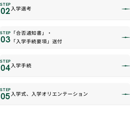
STEP
入学選考
02
「合否通知書」・
STEP
03
「入学手続要項」送付
STEP
入学手続
04
STEP
入学式、入学オリエンテーション
05