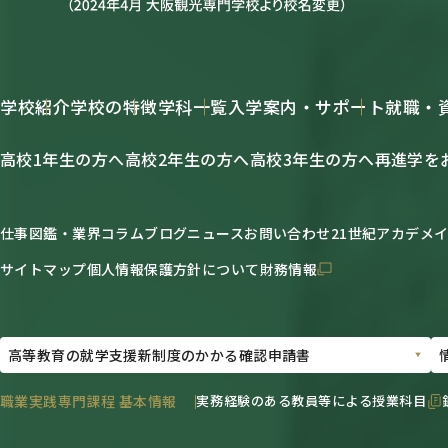
学校紹介
学校の特徴
学科一覧
入学案内・サポート
就職・
高校1年生の方へ
高校2年生の方へ
高校3年生の方へ
再進学を
仕事図鑑・業界コラム
ブログ
ニュース
お問い合わせ
21世紀アカデメ
サイトマップ
個人情報保護方針について
財務情報
職業実践専門課程 基本情報
実務経験のある教員等による授業科目