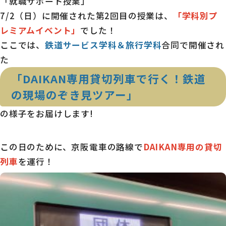
「就職サポート授業」
7/2（日）に開催された第2回目の授業は、
「学科別プ
レミアムイベント」
でした！
ここでは、
鉄道サービス学科＆旅行学科
合同で開催され
た
「DAIKAN専用貸切列車で行く！鉄道
の現場のぞき見ツアー」
の様子をお届けします!
この日のために、京阪電車の路線で
DAIKAN専用の貸切
列車
を運行！