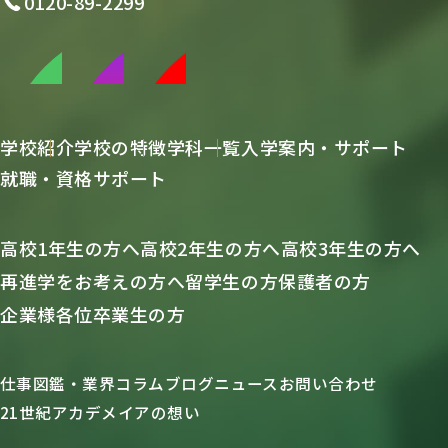
0120-89-2299
学校紹介
学校の特徴
学科一覧
入学案内・サポート
就職・資格サポート
高校1年生の方へ
高校2年生の方へ
高校3年生の方へ
再進学をお考えの方へ
留学生の方
保護者の方
企業様各位
卒業生の方
仕事図鑑・業界コラム
ブログ
ニュース
お問い合わせ
21世紀アカデメイアの想い