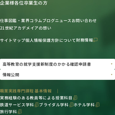
企業様各位
卒業生の方
仕事図鑑・業界コラム
ブログ
ニュース
お問い合わせ
21世紀アカデメイアの想い
財務情報
サイトマップ
個人情報保護方針について
職業実践専門課程 基本情報
実務経験のある教員等による授業科目
鉄道サービス学科
ブライダル学科
ホテル学科
旅行学科