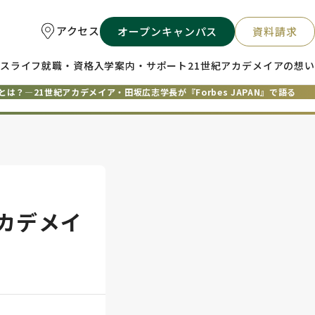
アクセス
オープンキャンパス
資料請求
スライフ
就職・資格
入学案内・サポート
21世紀アカデメイアの想い
？―21世紀アカデメイア・田坂広志学長が『Forbes JAPAN』で語る
カデメイ