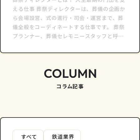
える仕事 葬祭ディレクターは、葬儀の企画か
ら会場設営、式の進行・司会・運営まで、葬
儀全般をコーディネートする仕事です。 葬祭
プランナー、葬儀セレモニースタッフと呼ば
れることもあり、葬儀を取り仕切る人のこと
です。 映画で「葬祭プランナー」という名前
を聞いたことがあるかもし...
コラム記事
カテゴリ一覧
すべて
鉄道業界